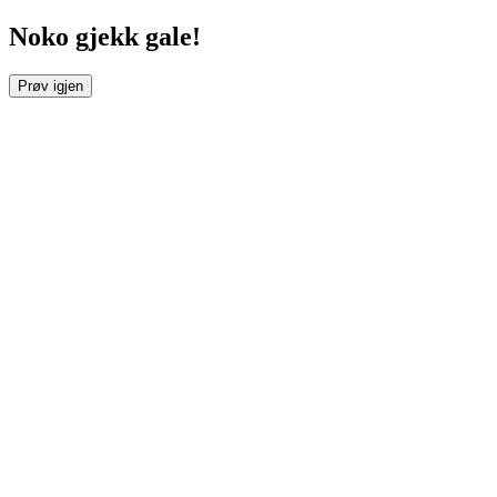
Noko gjekk gale!
Prøv igjen