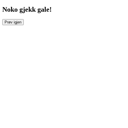
Noko gjekk gale!
Prøv igjen