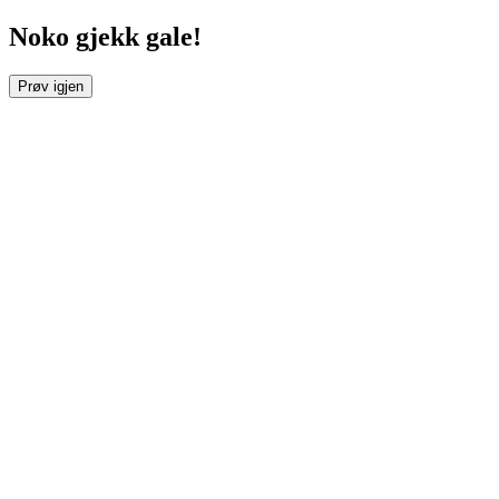
Noko gjekk gale!
Prøv igjen