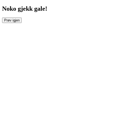
Noko gjekk gale!
Prøv igjen