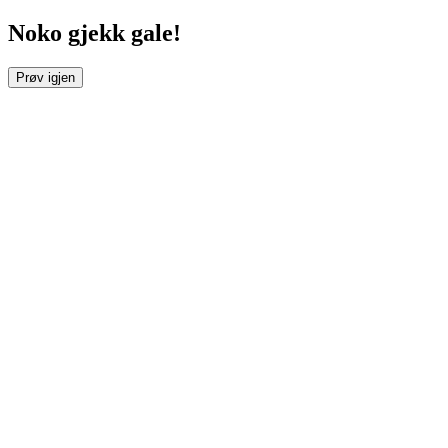
Noko gjekk gale!
Prøv igjen