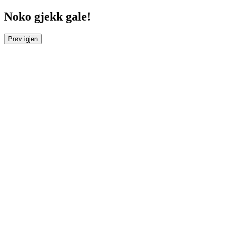
Noko gjekk gale!
Prøv igjen