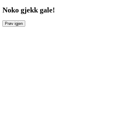
Noko gjekk gale!
Prøv igjen