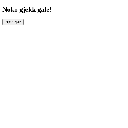
Noko gjekk gale!
Prøv igjen