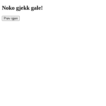
Noko gjekk gale!
Prøv igjen