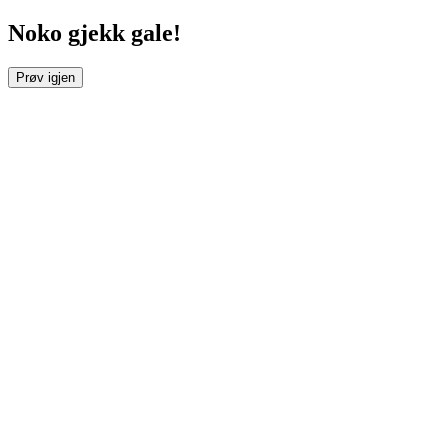
Noko gjekk gale!
Prøv igjen