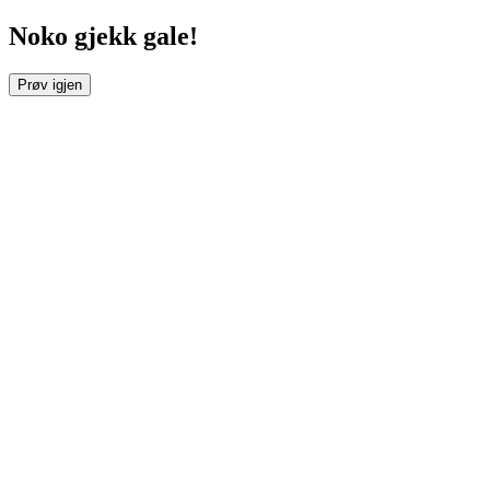
Noko gjekk gale!
Prøv igjen