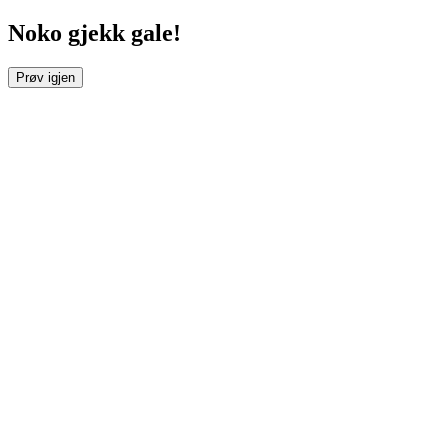
Noko gjekk gale!
Prøv igjen