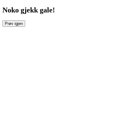
Noko gjekk gale!
Prøv igjen