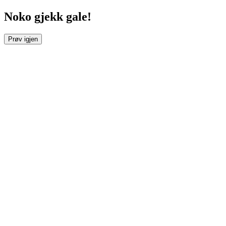
Noko gjekk gale!
Prøv igjen