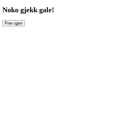
Noko gjekk gale!
Prøv igjen