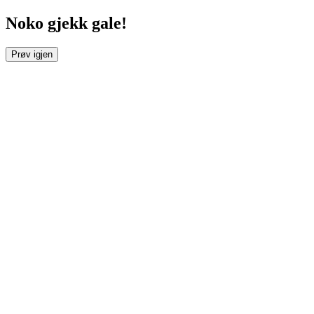
Noko gjekk gale!
Prøv igjen