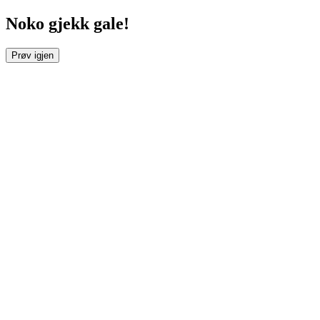
Noko gjekk gale!
Prøv igjen