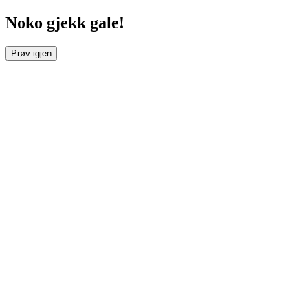
Noko gjekk gale!
Prøv igjen