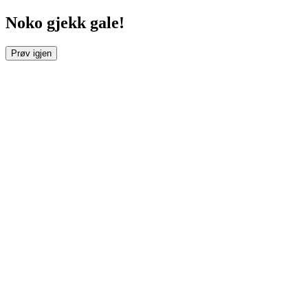
Noko gjekk gale!
Prøv igjen