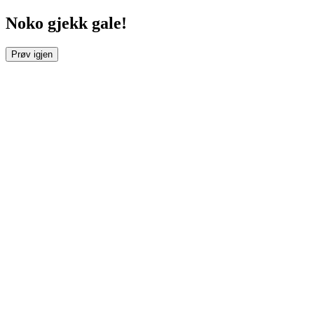
Noko gjekk gale!
Prøv igjen