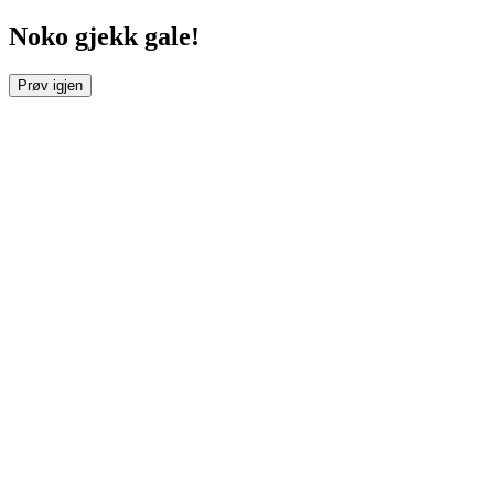
Noko gjekk gale!
Prøv igjen