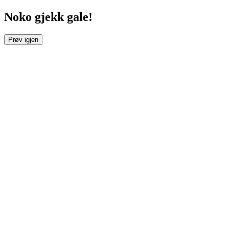
Noko gjekk gale!
Prøv igjen