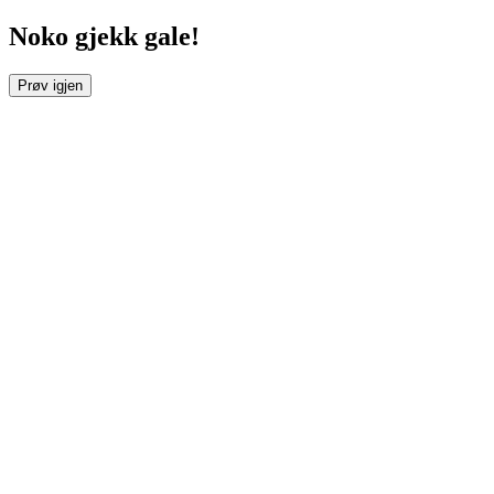
Noko gjekk gale!
Prøv igjen