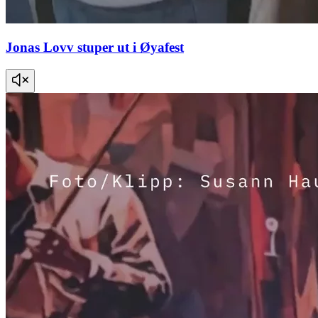
Jonas Lovv stuper ut i Øyafest