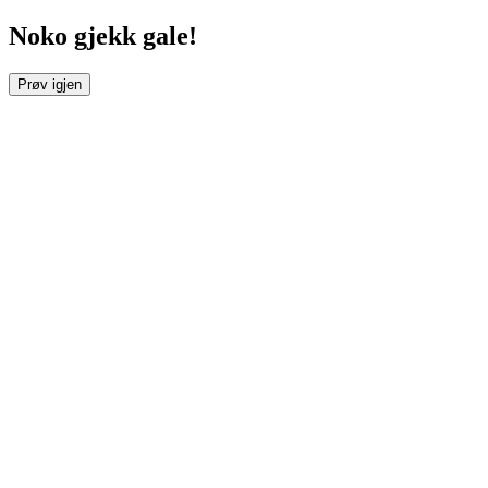
Noko gjekk gale!
Prøv igjen