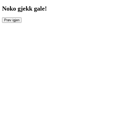
Noko gjekk gale!
Prøv igjen