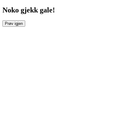
Noko gjekk gale!
Prøv igjen