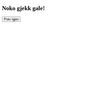
Noko gjekk gale!
Prøv igjen