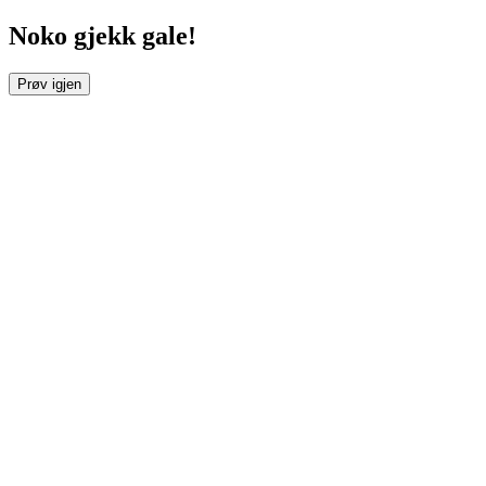
Noko gjekk gale!
Prøv igjen