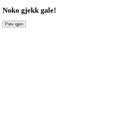
Noko gjekk gale!
Prøv igjen