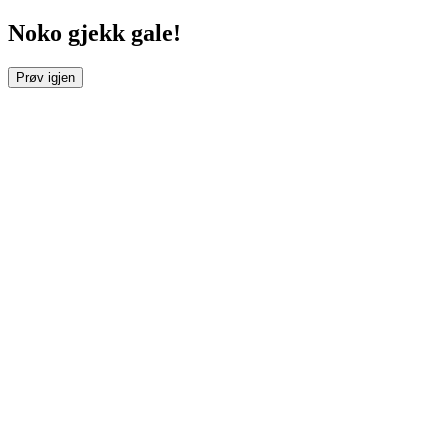
Noko gjekk gale!
Prøv igjen