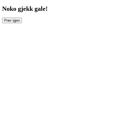
Noko gjekk gale!
Prøv igjen