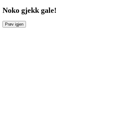
Noko gjekk gale!
Prøv igjen