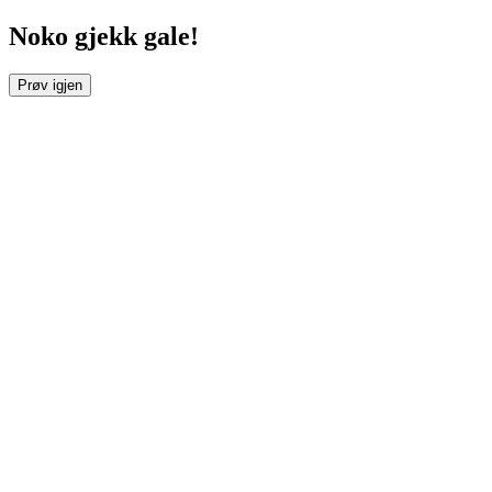
Noko gjekk gale!
Prøv igjen