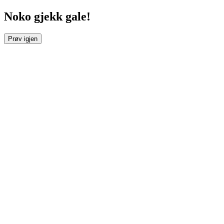
Noko gjekk gale!
Prøv igjen