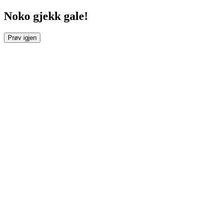
Noko gjekk gale!
Prøv igjen