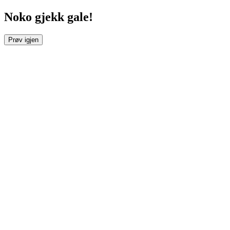
Noko gjekk gale!
Prøv igjen