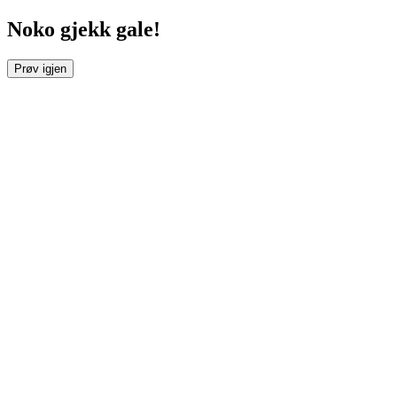
Noko gjekk gale!
Prøv igjen